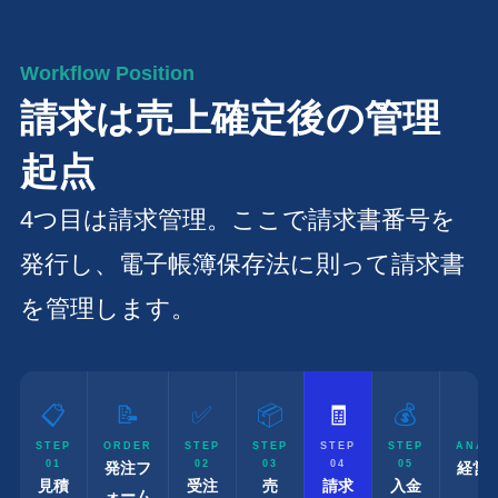
Workflow Position
請求は売上確定後の管理
起点
4つ目は請求管理。ここで請求書番号を
発行し、電子帳簿保存法に則って請求書
を管理します。
📋
📝
✅
📦
🧾
💰

STEP
ORDER
STEP
STEP
STEP
STEP
ANAL
01
02
03
04
05
発注フ
経営
見積
受注
売
請求
入金
ォーム