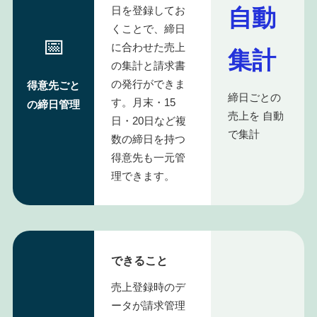
自動
日を登録してお
くことで、締日
📅
に合わせた売上
集計
の集計と請求書
の発行ができま
得意先ごと
締日ごとの
す。月末・15
の締日管理
売上を 自動
日・20日など複
で集計
数の締日を持つ
得意先も一元管
理できます。
できること
売上登録時のデ
ータが請求管理