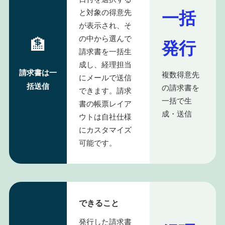
一括
と対象の得意先
が表示され、そ
の中から選んで
🏦
発行
請求書を一括生
成し、経理担当
請求書は一
複数得意先
にメールで送信
括送信
の請求書を
できます。請求
一括で生
書の帳票レイア
成・送信
ウトは自社仕様
にカスタマイズ
可能です。
できること
発行した請求書