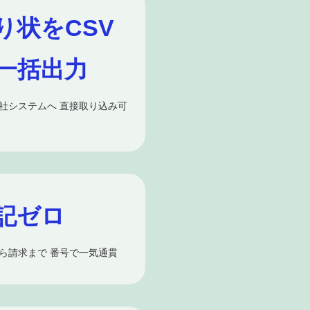
り状をCSV
一括出力
社システムへ 直接取り込み可
記ゼロ
ら請求まで 番号で一気通貫