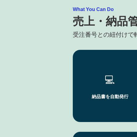
What You Can Do
売上・納品
受注番号との紐付けで
💻
納品書を自動発行