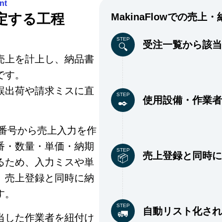
nt
定する工程
MakinaFlowでの
売上・
STEP
受注一覧から該当
売上を計上し、納品書
です。
誤出荷や請求ミスに直
STEP
使用設備・作業者
、受注番号から売上入力を作
番・数量・単価・納期
STEP
売上登録と同時に
るため、入力ミスや単
。売上登録と同時に納
す。
STEP
自動リスト化され
当した作業者を紐付け