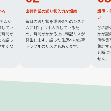
かる
出荷作業の送り状入力が煩雑
設備・
い
ステムか
毎日の送り状を運送会社のシステ
成してい
ムに1件ずつ手入力しているた
どの設
ど時間が
め、時間がかかる上に転記ミスが
かが記
よる誤っ
発生します。誤った住所への出荷
備稼働
やすくな
トラブルのリスクもあります。
集計す
判断に
せん。