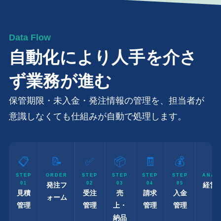
Data Flow
自動化により人手を介さ
ず業務が進む
保管期限・未入金・発注情報の管理を、担当者が
意識しなくても仕組みが自動で処理します。
📋
📝
✅
📦
🧾
💰

STEP
ORDER
STEP
STEP
STEP
STEP
ANAL
01
02
03
04
05
発注フ
経営
見積
受注
売
請求
入金
ォーム
管理
管理
上・
管理
管理
納品