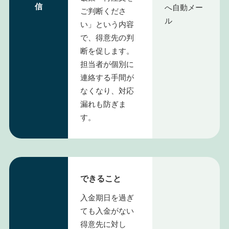
信
へ自動メー
ご判断くださ
ル
い」という内容
で、得意先の判
断を促します。
担当者が個別に
連絡する手間が
なくなり、対応
漏れも防ぎま
す。
できること
入金期日を過ぎ
ても入金がない
得意先に対し