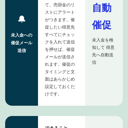
自動
て、売掛金のリ
ストにアラート
🔔
がつきます。催
催促
促したい得意先
すべてにチェッ
未入金への
未入金を検
クを入れて送信
催促メール
知して 得意
を押せば、催促
送信
先へ自動送
メールが送信さ
信
れます。催促の
タイミングと文
面はあらかじめ
設定しておくだ
けです。
できること