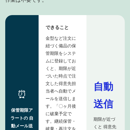
作業は不要です。
できること
金型など注文に
紐づく備品の保
管期限をシステ
ムに登録してお
くと、期限が近
づいた時点で注
自動
文した得意先担
当者へ自動でメ
⏰
ールを送信しま
送信
す。「〇ヶ月後
保管期限ア
に破棄予定で
ラートの 自
期限が近づ
す。継続保管・
動メール送
くと 得意先
破棄・再注文を